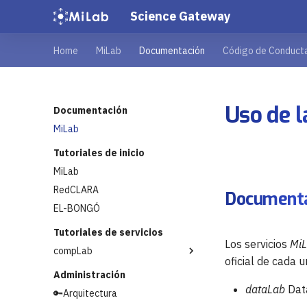
Science Gateway
Home
MiLab
Documentación
Código de Conduct
Uso de 
Documentación
MiLab
Tutoriales de inicio
MiLab
RedCLARA
Documentac
EL-BONGÓ
Tutoriales de servicios
Los servicios
Mi
compLab
oficial de cada u
Administración
dataLab
Dat
🔑Arquitectura