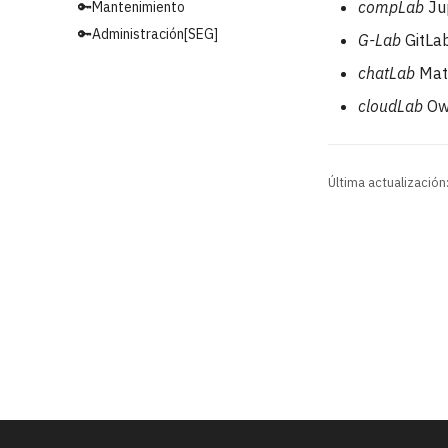
compLab
Ju
🔑Mantenimiento
🔑Administración[SEG]
G-Lab
GitLa
chatLab
Mat
cloudLab
Ow
Última actualizació