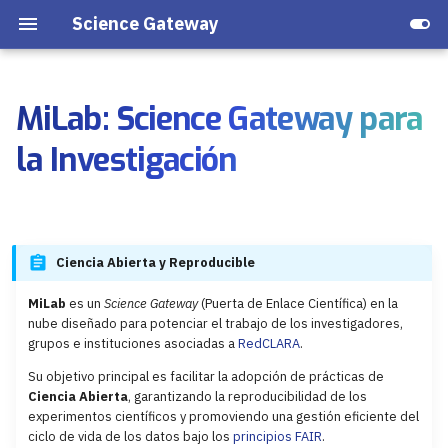
Science Gateway
MiLab: Science Gateway para
🛠️ Ecosistema de Servicios
MiLab
MiLab
compLab
Arquitectura
la Investigación
🔐 Integración Segura
Tutoriales de inicio
RedCLARA
Mantenimiento
♻️ Reproducibilidad en el
Tutoriales de servicios
EL-BONGÓ
Administración[SEG]
Flujo de Investigación
Ciencia Abierta y Reproducible
Administración
MiLab
es un
Science Gateway
(Puerta de Enlace Científica) en la
nube diseñado para potenciar el trabajo de los investigadores,
grupos e instituciones asociadas a
RedCLARA
.
Su objetivo principal es facilitar la adopción de prácticas de
Ciencia Abierta
, garantizando la reproducibilidad de los
experimentos científicos y promoviendo una gestión eficiente del
ciclo de vida de los datos bajo los
principios FAIR
.